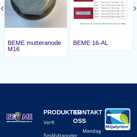
BEME mutteranode
BEME 16-AL
M16
PRODUKTER
KONTAKT
OSS
Verft
Mandag -
Småbåtanoder