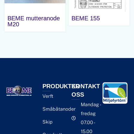
BEME mutteranode
BEME 155
M20
PRODUKTER
KONTAKT
OSS
Verft
Mandag -
Småbåtanoder
fredag
Skip
07.00 -
15.00