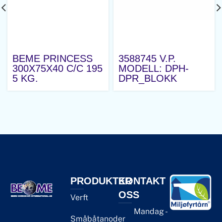
BEME PRINCESS
3588745 V.P.
300X75X40 C/C 195
MODELL: DPH-
5 KG.
DPR_BLOKK
PRODUKTER
KONTAKT
OSS
Verft
Mandag -
Småbåtanoder