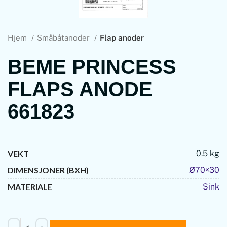
Hjem
Småbåtanoder
Flap anoder
BEME PRINCESS
FLAPS ANODE
661823
VEKT
0.5 kg
DIMENSJONER (BXH)
Ø70×30
MATERIALE
Sink