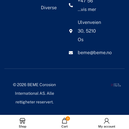
+47 56
Diverse
...vis mer
Ulvenveien
30, 5210
Os
beme@beme.no
© 2026 BEME Corosion
International AS. Alle
rettigheter reservert.
0
Shop
Cart
My account