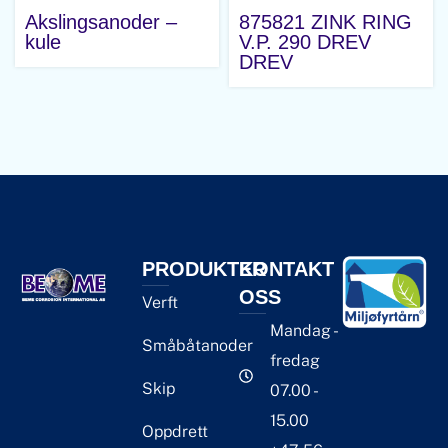
Akslingsanoder –
875821 ZINK RING
kule
V.P. 290 DREV
DREV
PRODUKTER
KONTAKT
OSS
Verft
Mandag -
Småbåtanoder
fredag
Skip
07.00 -
15.00
Oppdrett