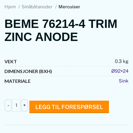
Hjem
Småbåtanoder
Mercuiser
BEME 76214-4 TRIM
ZINC ANODE
VEKT
0.3 kg
DIMENSJONER (BXH)
Ø92×24
MATERIALE
Sink
LEGG TIL FORESPØRSEL