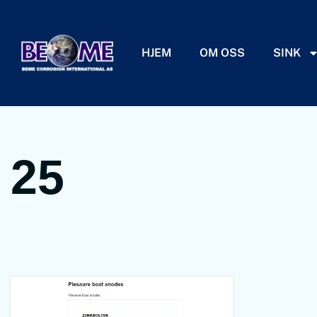
HJEM
OM OSS
SINK
25