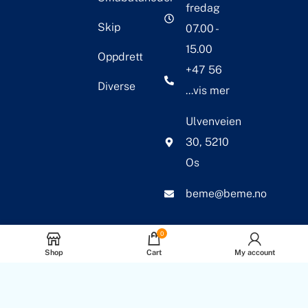
fredag
Skip
07.00 -
15.00
Oppdrett
+47 56
Diverse
...vis mer
Ulvenveien
30, 5210
Os
beme@beme.no
0
Shop
Cart
My account
© 2026 BEME Corosion
International AS. Alle