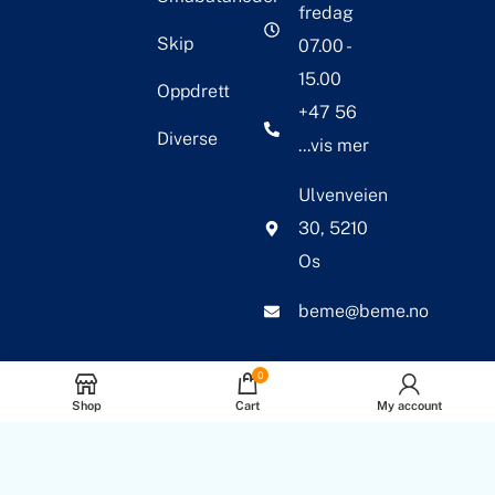
fredag
Skip
07.00 -
15.00
Oppdrett
+47 56
Diverse
...vis mer
Ulvenveien
30, 5210
Os
beme@beme.no
0
Shop
Cart
My account
© 2026 BEME Corosion
International AS. Alle