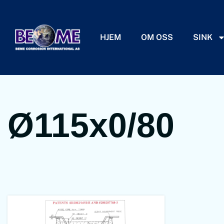
HJEM
OM OSS
SINK
Ø115x0/80