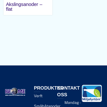
Akslingsanoder –
flat
PRODUKTER
KONTAKT
OSS
Verft
Mandag -
Småbåtanoder