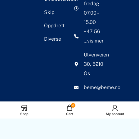
fredag
Skip
07.00 -
15.00
Oppdrett
+47 56
Diverse
...vis mer
Ulvenveien
30, 5210
Os
beme@beme.no
0
Shop
Cart
My account
© 2026 BEME Corosion
International AS. Alle