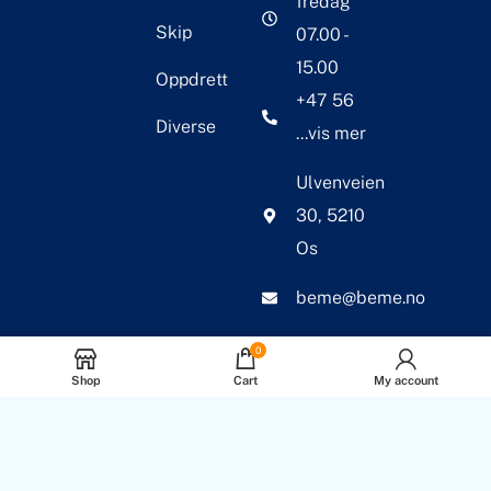
fredag
Skip
07.00 -
15.00
Oppdrett
+47 56
Diverse
...vis mer
Ulvenveien
30, 5210
Os
beme@beme.no
0
Shop
Cart
My account
© 2026 BEME Corosion
International AS. Alle
rettigheter reservert.